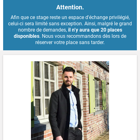
Attention.
Afin que ce stage reste un espace d'échange privilégié,
celui-ci sera limité sans exception. Ainsi, malgré le grand
nombre de demandes,
il n’y aura que 20 places
disponibles
. Nous vous recommandons dès lors de
réserver votre place sans tarder.