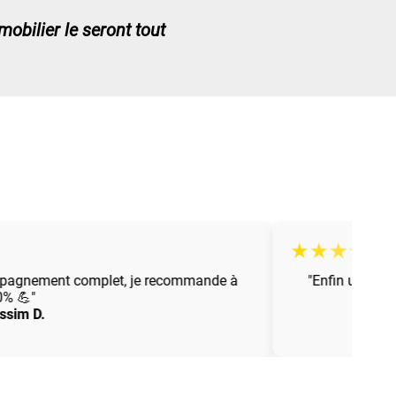
obilier le seront tout
★
★
★
★
★
pagnement complet, je recommande à
"Enfin une pers
 💪"
im D.