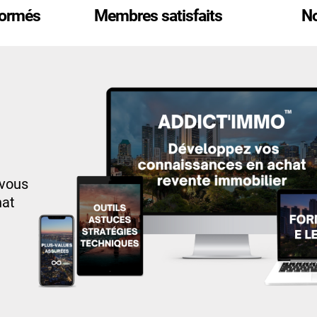
ormés
Membres satisfaits
N
 vous
hat