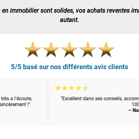
en immobilier sont solides, vos achats reventes imm
autant.
5/5 basé sur nos différents avis clients
★
★
★
★
★
s a l'écoute,
"Excellent dans ses conseils, accom
ncèrement !"
100%
– Nass