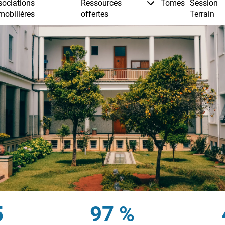
5
97 %